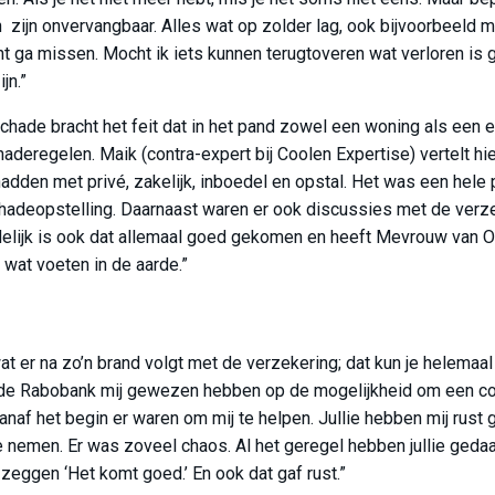
ijn onvervangbaar. Alles wat op zolder lag, ook bijvoorbeeld mij
cht ga missen. Mocht ik iets kunnen terugtoveren wat verloren is
jn.”
schade bracht het feit dat in het pand zowel een woning als een
schaderegelen. Maik (contra-expert bij Coolen Expertise) vertelt h
dden met privé, zakelijk, inboedel en opstal. Het was een hele 
chadeopstelling. Daarnaast waren er ook discussies met de verz
delijk is ook dat allemaal goed gekomen en heeft Mevrouw van O
wat voeten in de aarde.”
t er na zo’n brand volgt met de verzekering; dat kun je helemaal n
 de Rabobank mij gewezen hebben op de mogelijkheid om een co
vanaf het begin er waren om mij te helpen. Jullie hebben mij rust
e nemen. Er was zoveel chaos. Al het geregel hebben jullie gedaan
 zeggen ‘Het komt goed.’ En ook dat gaf rust.”