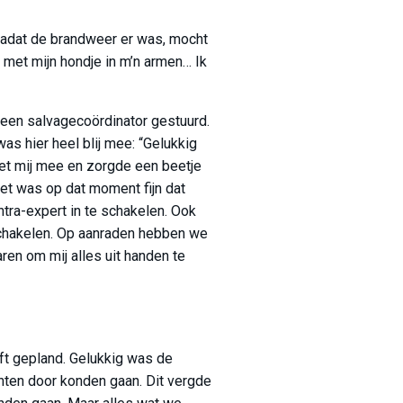
 nadat de brandweer er was, mocht
k met mijn hondje in m’n armen… Ik
) een salvagecoördinator gestuurd.
as hier heel blij mee: “Gelukkig
 met mij mee en zorgde een beetje
et was op dat moment fijn dat
ntra-expert in te schakelen. Ook
schakelen. Op aanraden hebben we
ren om mij alles uit handen te
ft gepland. Gelukkig was de
nten door konden gaan. Dit vergde