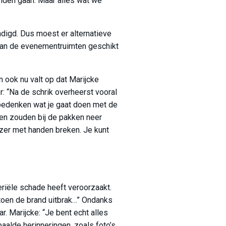
onden gaan. Maar alles wat we
digd. Dus moest er alternatieve
 van de evenementruimten geschikt
n ook nu valt op dat Marijcke
r: “Na de schrik overheerst vooral
g bedenken wat je gaat doen met de
en zouden bij de pakken neer
ijzer met handen breken. Je kunt
eriële schade heeft veroorzaakt.
toen de brand uitbrak…” Ondanks
r. Marijcke: “Je bent echt alles
paalde herinneringen, zoals foto’s