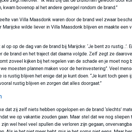
jcke zegt hierover: “Ik was blij dat de bruiloften gewoon door k
n, kwam bovenop al het andere geregel rondom de brand.”
eelte van Villa Maasdonk waren door de brand wel zwaar bescha
Marijcke wilde liever in Villa Maasdonk blijven en maakte een
l op op de dag van de brand bij Marijcke: ‘Je bent zo rustig…’. E
er de brand en het traject dat daarna volgde. Zelf zegt ze daarove
 komt zoveel kijken bij het regelen van de schade en je moet no
n we moesten plannen maken voor de herinvestering”. Veel mens
 is rustig blijven het enige dat je kunt doen. “Je kunt toch geen 
oral rustig blijven en zorgen dat alles doorgaat.”
n
cke dat zij zelf niets hebben opgelopen en de brand ‘slechts’ mat
at we op vakantie zouden gaan. Maar stel dat we nog sliepen 
zijn wel heel veel spullen die verloren zijn gegaan, onvervangbaa
en. Als je het niet meer hebt, mis je het soms niet eens. Maar be