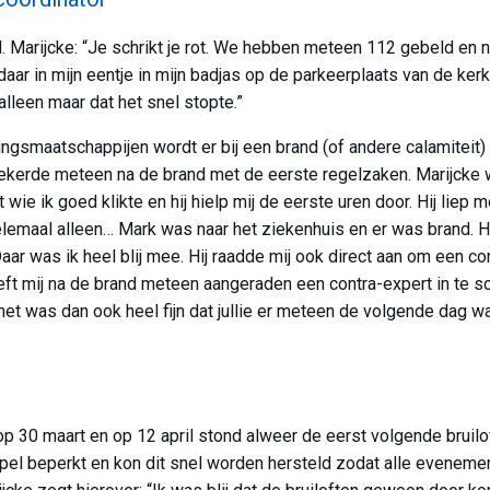
l. Marijcke: “Je schrikt je rot. We hebben meteen 112 gebeld en
 daar in mijn eentje in mijn badjas op de parkeerplaats van de ker
lleen maar dat het snel stopte.”
ringsmaatschappijen wordt er bij een brand (of andere calamiteit
erzekerde meteen na de brand met de eerste regelzaken. Marijcke w
wie ik goed klikte en hij hielp mij de eerste uren door. Hij liep
elemaal alleen… Mark was naar het ziekenhuis en er was brand. H
ar was ik heel blij mee. Hij raadde mij ook direct aan om een co
ft mij na de brand meteen aangeraden een contra-expert in te 
et was dan ook heel fijn dat jullie er meteen de volgende dag wa
p 30 maart en op 12 april stond alweer de eerst volgende bruilo
pel beperkt en kon dit snel worden hersteld zodat alle eveneme