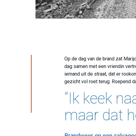
Op de dag van de brand zat Marijc
dag samen met een vriendin vertr
iemand uit de straat, dat er rook
gezicht vol roet terug. Roepend
“Ik keek n
maar dat he
Brandweer en een salvage