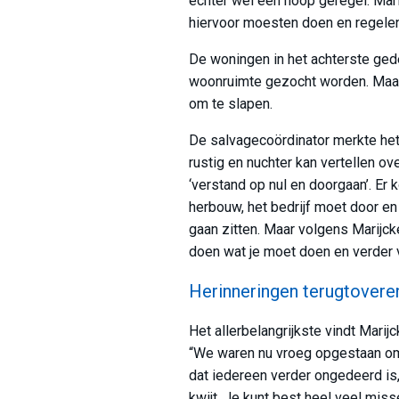
echter wel een hoop geregel. Mari
hiervoor moesten doen en regele
De woningen in het achterste ged
woonruimte gezocht worden. Maar 
om te slapen.
De salvagecoördinator merkte het a
rustig en nuchter kan vertellen ov
‘verstand op nul en doorgaan’. Er
herbouw, het bedrijf moet door e
gaan zitten. Maar volgens Marijcke
doen wat je moet doen en verder vo
Herinneringen terugtovere
Het allerbelangrijkste vindt Marij
“We waren nu vroeg opgestaan omd
dat iedereen verder ongedeerd is, 
kwijt. Je kunt best heel veel miss