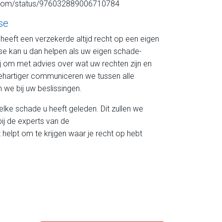
eboom/status/976032889006710784
se
heeft een verzekerde altijd recht op een eigen
se kan u dan helpen als uw eigen schade-
j om met advies over wat uw rechten zijn en
ehartiger communiceren we tussen alle
n we bij uw beslissingen.
lke schade u heeft geleden. Dit zullen we
j de experts van de
 helpt om te krijgen waar je recht op hebt