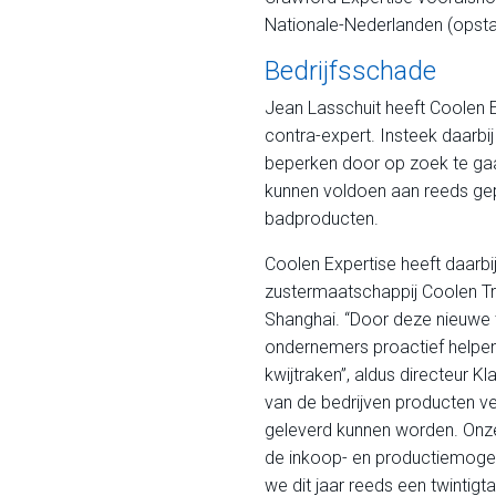
Nationale-Nederlanden (opstal
Bedrijfsschade
Jean Lasschuit heeft Coolen E
contra-expert. Insteek daarbi
beperken door op zoek te gaa
kunnen voldoen aan reeds gep
badproducten.
Coolen Expertise heeft daarb
zustermaatschappij Coolen Tr
Shanghai. “Door deze nieuwe
ondernemers proactief helpe
kwijtraken”, aldus directeur K
van de bedrijven producten v
geleverd kunnen worden. Onze
de inkoop- en productiemogel
we dit jaar reeds een twintigtal