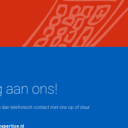
g aan ons!
 dan telefonisch contact met ons op of stuur
xpertise.nl