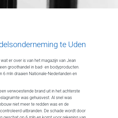
ndelsonderneming te Uden
 wat er over is van het magazijn van Jean
 een groothandel in bad- en bodyproducten.
n 6 mln draaien Nationale-Nederlanden en
en verwoestende brand uit in het achterste
slagruimte was gehuisvest. Al snel was
t gebouw niet meer te redden was en de
econtroleerd uitbranden. De schade wordt door
g geschat op 6 mln en komt voor rekening van