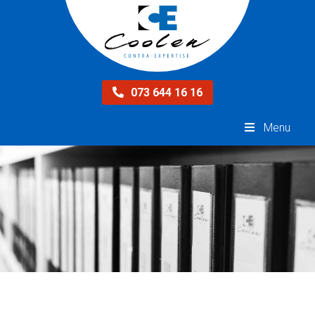
073 644 16 16
Menu