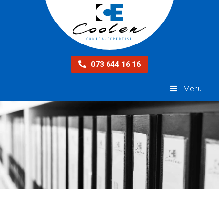
073 644 16 16
Menu