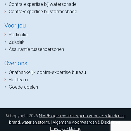
Contra-expertise bij waterschade
Contra-expertise bij stormschade
Voor jou
Particulier
Zakelijk
Assurantie tussenpersonen
Over ons
Onafhankelijk contra-expertise bureau
Het team
Goede doelen
© Copyright 2026
NIVRE eigen contra experts voor verzekerden bij
brand, water en storm.
|
Algemene Voorwaarden & Disclaimer
|
Privacyverklaring