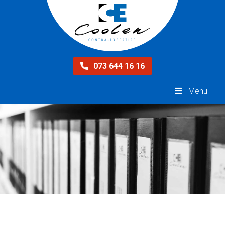
073 644 16 16
Menu