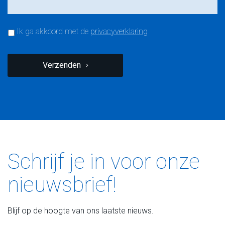
Privacyverklaring
*
Ik ga akkoord met de
privacyverklaring
CAPTCHA
Verzenden
Schrijf je in voor onze
nieuwsbrief!
Blijf op de hoogte van ons laatste nieuws.