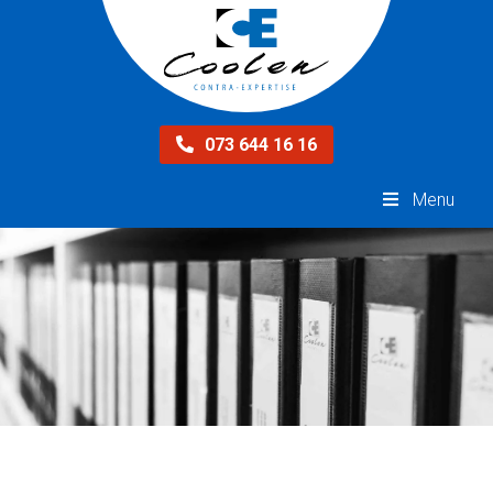
073 644 16 16
Menu