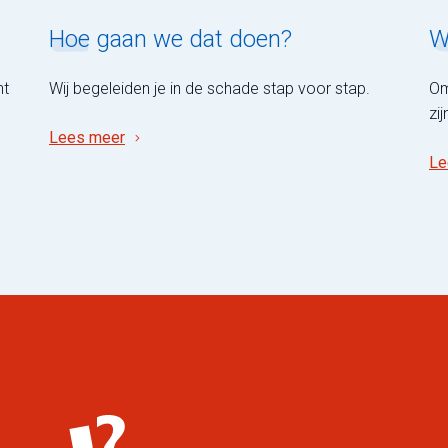
Hoe
gaan we dat doen?
W
ht
Wij begeleiden je in de schade stap voor stap.
Om
zi
Lees meer
Le