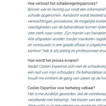
Hoe verloopt het schaderegelingsproces?
Binnen vier en twintig uur vindt een informatie
schade opgenomen. Aandacht wordt besteed a
verwachtingen, procedures, de mogelijke kosten
vaardigheden van de behandelaar komen tijde
zeer sterk naar voren. Zijn manier van handelen i
Alle afspraken worden zonder mankeren nage
en vertrouwen in een goede afloop is uitgekome
kantoor” heb ik als prettig en professioneel erva
Hoe wordt het proces ervaren?
Nadat Coolen Expertise zich met de schadeverg
een last van mijn schouders. De behandelaar is 
houdt me omtrent de gang van zaken op de hoog
Coolen Expertise voor herhaling vatbaar?
Het is me duidelijk geworden, dat de verzekera
verzekerde niet behartigt. Het kiezen van een o
deskundig is op het gebied van opstal en inboe