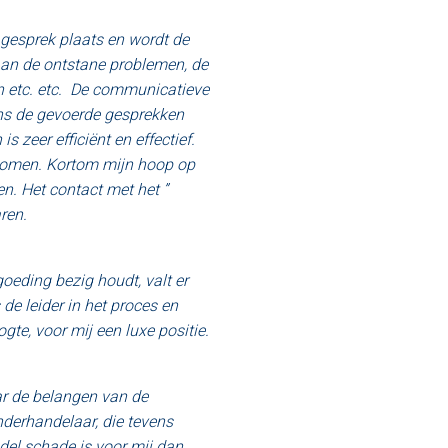
f gesprek plaats en wordt de
an de ontstane problemen, de
 etc. etc.
De communicatieve
ns de gevoerde gesprekken
s zeer efficiënt en effectief.
komen. Kortom mijn hoop op
n. Het contact met het ”
ren.
oeding bezig houdt, valt er
de leider in het proces en
te, voor mij een luxe positie.
ar de belangen van de
nderhandelaar, die tevens
del schade is voor mij dan