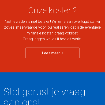
Onze kosten?
Niet tevreden is niet betalen! Wij zijn ervan overtuigd dat wij
zoveel meerwaarde voor jou realiseren, dat jij de eventuele
minimale kosten graag voldoet.
Graag leggen we je uit hoe dit werkt.
Lees meer
Stel gerust je vraag
aan ons!