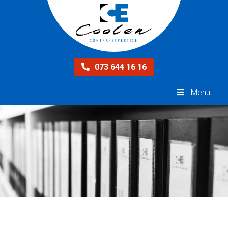
073 644 16 16
Menu