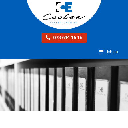
073 644 16 16
Menu