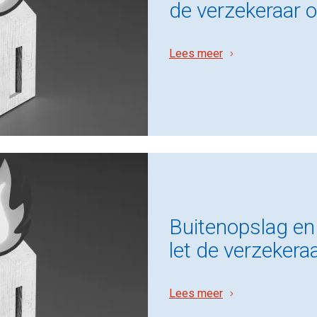
de verzekeraar 
Lees meer
Buitenopslag en
let de verzekera
Lees meer