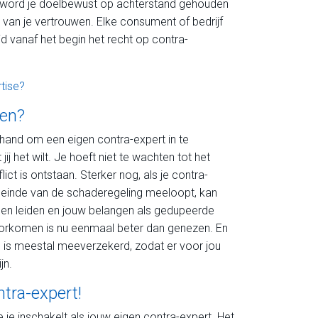
. Zo word je doelbewust op achterstand gehouden
van je vertrouwen. Elke consument of bedrijf
jd vanaf het begin het recht op contra-
tise?
ten?
e hand om een eigen contra-expert in te
j het wilt. Je hoeft niet te wachten tot het
ict is ontstaan. Sterker nog, als je contra-
t einde van de schaderegeling meeloopt, kan
en leiden en jouw belangen als gedupeerde
oorkomen is nu eenmaal beter dan genezen. En
e is meestal meeverzekerd, zodat er voor jou
jn.
ntra-expert!
 je inschakelt als jouw eigen contra-expert. Het