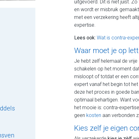
uitgevoerd. Dit is niet juist
en wordt er misbruik gemaakt 
met een verzekering heeft alti
expertise.
Lees ook:
Wat is contra-exper
Waar moet je op let
Je hebt zelf helemaal de vrij
schakelen op het moment dat ji
misloopt of totdat er een confl
expert vanaf het begin tot he
deze het proces in goede ban
optimaal behartigen. Want v
eddels
het mooie is: contra-expertis
geen
kosten
aan verbonden zi
Kies zelf je eigen co
ensven
Als verzekerde
kies je zèlf
wie