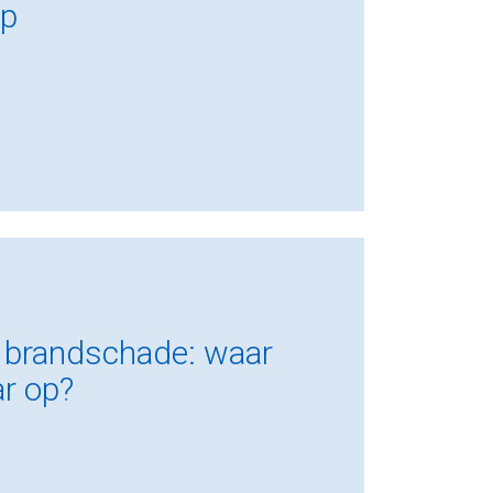
op
 brandschade: waar
ar op?