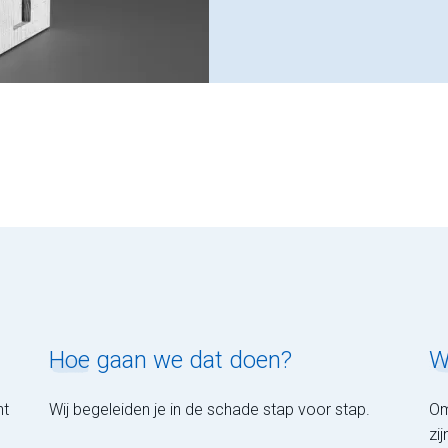
Hoe
gaan we dat doen?
W
ht
Wij begeleiden je in de schade stap voor stap.
Om
zi