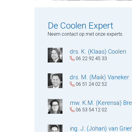
De Coolen Expert
Neem contact op met onze experts.
drs. K. (Klaas) Coolen
06 22 92 45 33
drs. M. (Maik) Vaneker
06 51 24 02 52
mw. K.M. (Kerensa) Br
06 53 54 12 02
ing. J. (Johan) van Gri