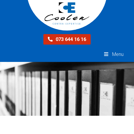
073 644 16 16
Menu